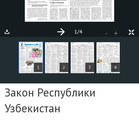
1
/4
+
-
СТАТЬИ
1
2
3
4
Страница №1
Закон Республики
Узбекистан