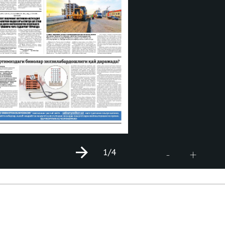
1
/4
+
-