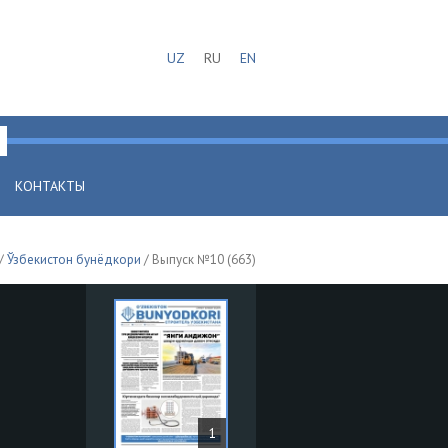
UZ
RU
EN
КОНТАКТЫ
/
Ўзбекистон бунёдкори
/ Выпуск №10 (663)
1