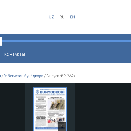
UZ
RU
EN
КОНТАКТЫ
я
/
Ўзбекистон бунёдкори
/ Выпуск №9 (662)
1