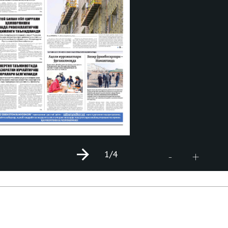
1
/4
+
-