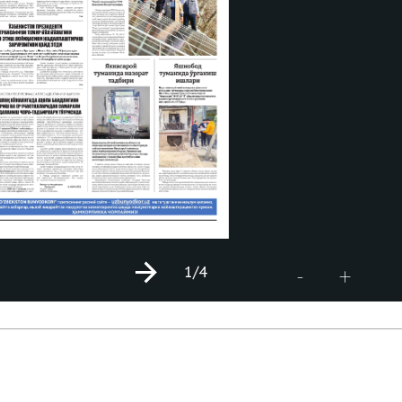
1
/4
+
-