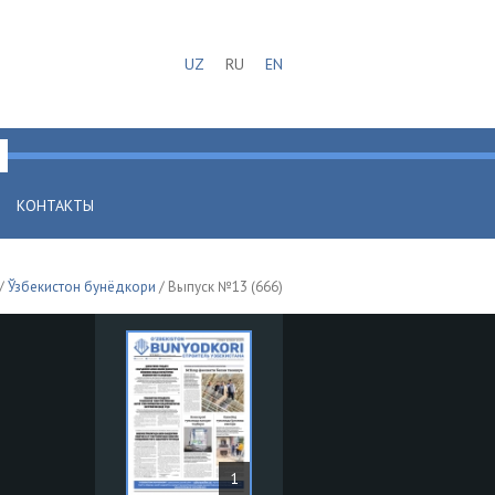
UZ
RU
EN
КОНТАКТЫ
/
Ўзбекистон бунёдкори
/ Выпуск №13 (666)
1