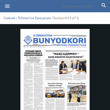
Главная
/
Ўзбекистон бунёдкори
/ Выпуск №19 (672)