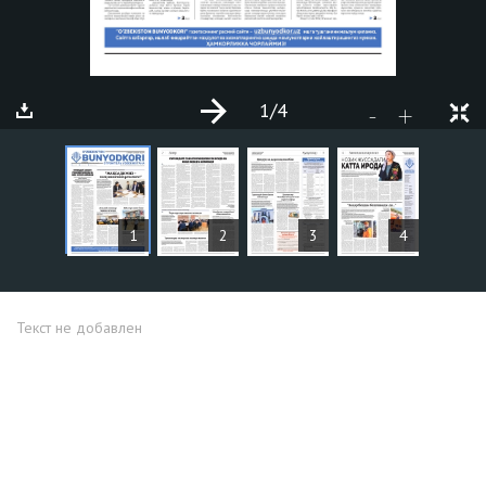
1
/4
+
-
СТАТЬИ
1
2
3
4
Текст не добавлен