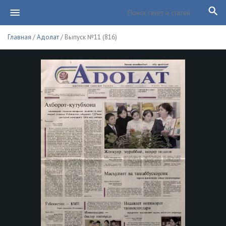
Главная
/
Адолат
/ Выпуск №11 (816)