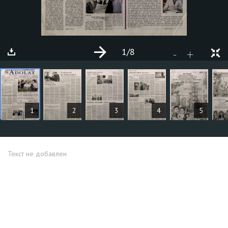
1
/8
+
-
СТАТЬИ
1
2
3
4
5
Текст не добавлен