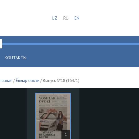
UZ
RU
EN
КОНТАКТЫ
лавная
/
Ёшлар овози
/ Выпуск №18 (16471)
1