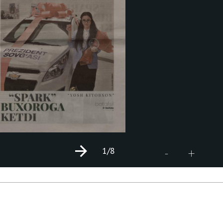
1
/8
+
-