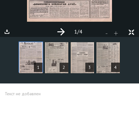
1
/4
+
-
СТАТЬИ
1
2
3
4
Текст не добавлен