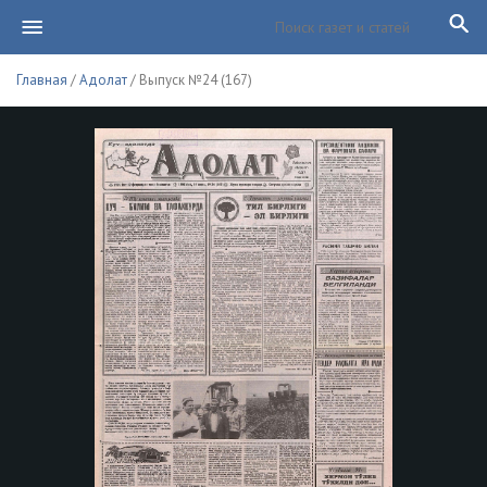
Главная
/
Адолат
/ Выпуск №24 (167)