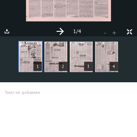
1
/4
+
-
СТАТЬИ
1
2
3
4
Текст не добавлен