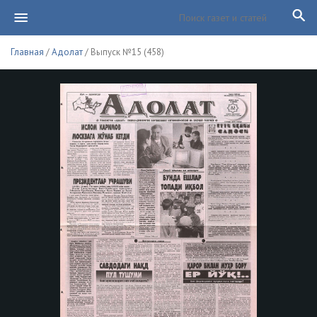
Главная
/
Адолат
/ Выпуск №15 (458)