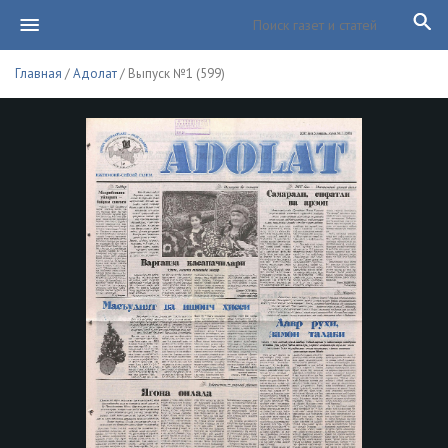
Главная
/
Адолат
/ Выпуск №1 (599)