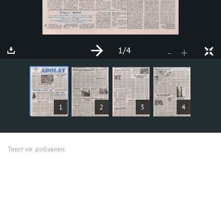
1
/4
+
-
СТАТЬИ
1
2
3
4
Текст не добавлен