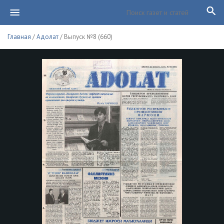
Главная
/
Адолат
/ Выпуск №8 (660)