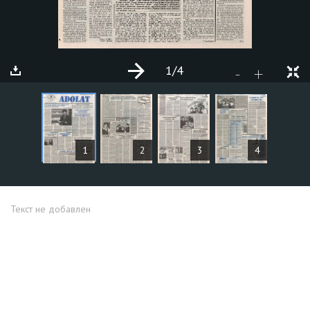
1
/4
+
-
СТАТЬИ
1
2
3
4
Текст не добавлен