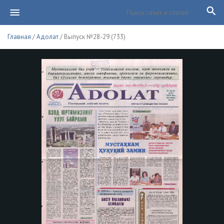
Главная
/
Адолат
/ Выпуск №28-29 (733)