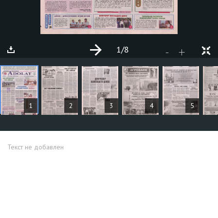
1
/8
+
-
СТАТЬИ
1
2
3
4
5
Текст не добавлен