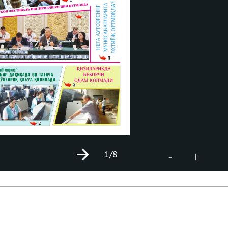
1
/8
+
-