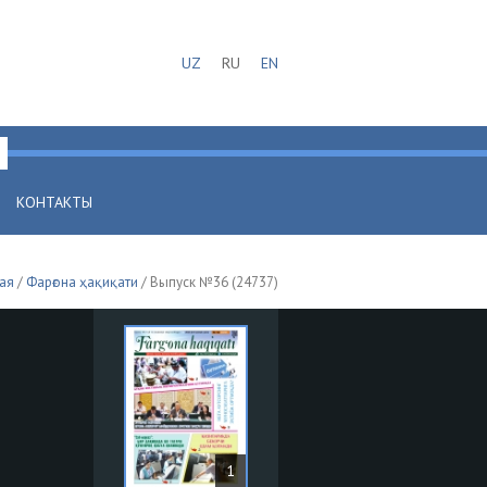
UZ
RU
EN
КОНТАКТЫ
ая
/
Фарғона ҳақиқати
/ Выпуск №36 (24737)
1