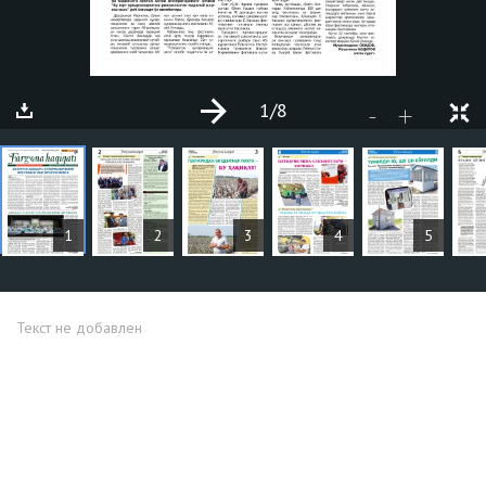
1
/8
+
-
СТАТЬИ
1
2
3
4
5
Текст не добавлен