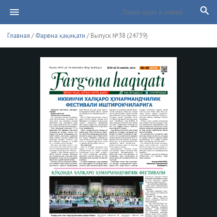
Главная
/
Фарғона ҳақиқати
/ Выпуск №38 (24739)