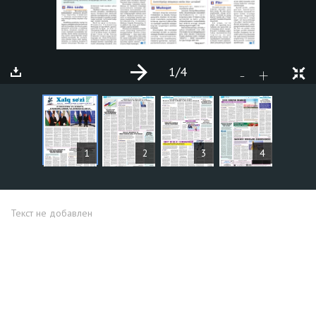
1
/4
+
-
СТАТЬИ
1
2
3
4
Текст не добавлен