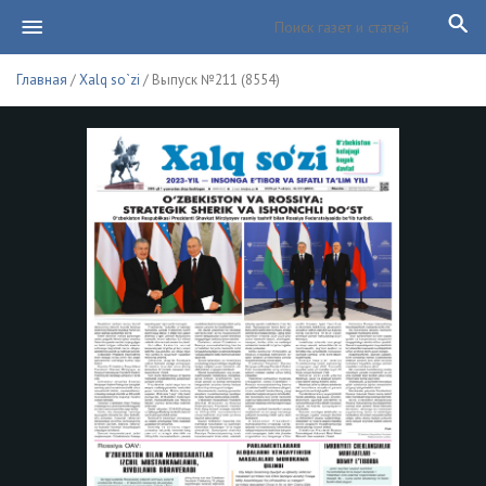
Главная
/
Xalq so`zi
/ Выпуск №211 (8554)