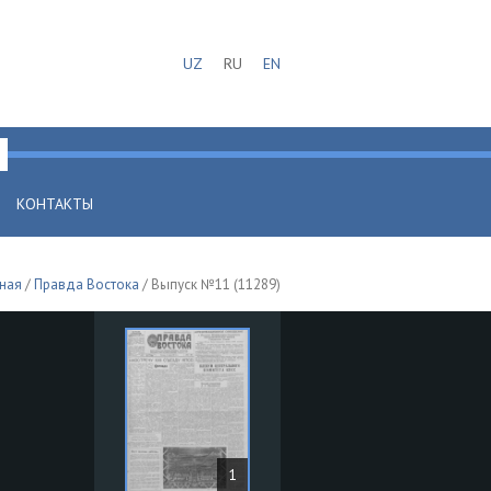
UZ
RU
EN
КОНТАКТЫ
ная
/
Правда Востока
/ Выпуск №11 (11289)
1