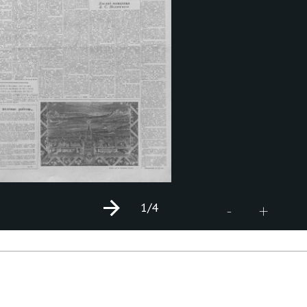
1
/4
+
-