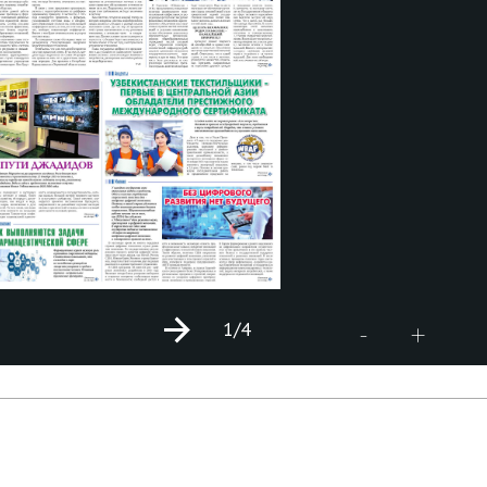
1
/4
+
-