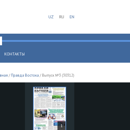
UZ
RU
EN
КОНТАКТЫ
авная
/
Правда Востока
/ Выпуск №3 (30312)
1