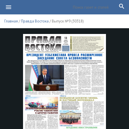
Главная
/
Правда Востока
/ Выпуск №9 (30318)