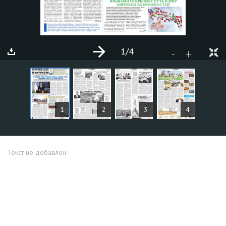
1
/4
+
-
СТАТЬИ
1
2
3
4
Текст не добавлен