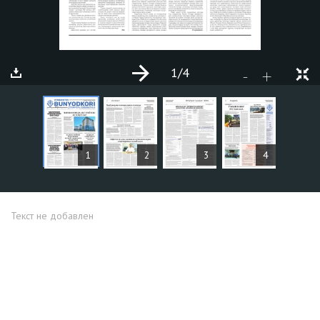
1
/4
+
-
СТАТЬИ
1
2
3
4
Текст не добавлен