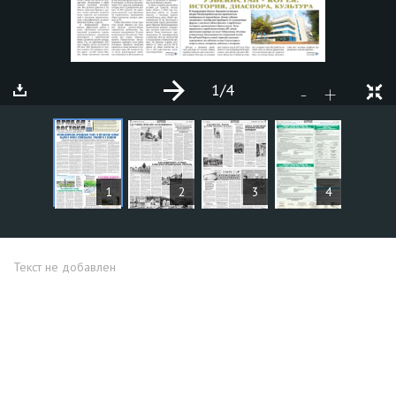
1
/4
+
-
СТАТЬИ
1
2
3
4
Текст не добавлен