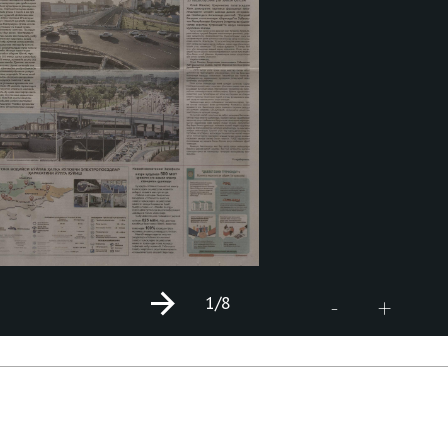
1
/8
+
-