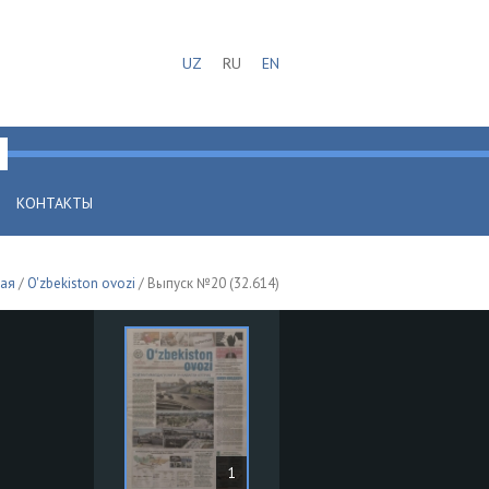
UZ
RU
EN
КОНТАКТЫ
ная
/
O'zbekiston ovozi
/ Выпуск №20 (32.614)
1