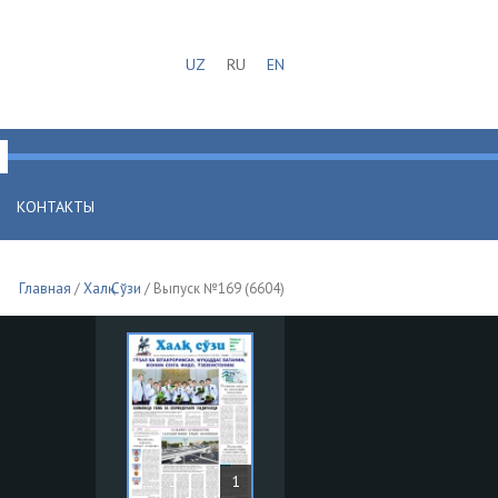
UZ
RU
EN
КОНТАКТЫ
Главная
/
Халқ Сўзи
/ Выпуск №169 (6604)
1