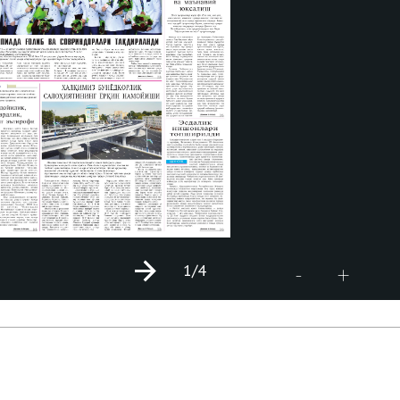
1
/4
+
-