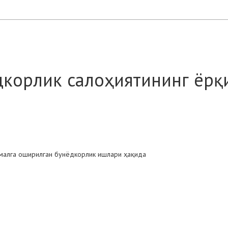
дкорлик салоҳиятининг ёрқ
амалга оширилган бунёдкорлик ишлари ҳақида