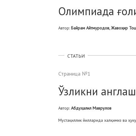
Олимпиада ғол
Автор:
Байрам Айтмуродов, Жавоҳир То
СТАТЬИ
Страница №1
Ўзликни англа
Автор:
Абдуҳалил Маврулов
Мустақиллик йилларида халқимиз ва ҳук