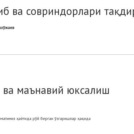
иб ва совриндорлари тақди
шхўжаев
ш ва маънавий юксалиш
уматимиз ҳаётида рўй берган ўзгаришлар ҳақида