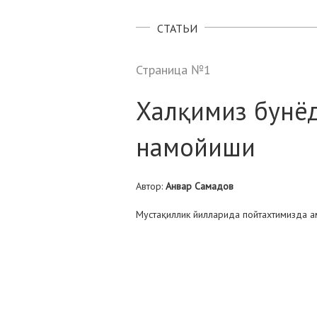
СТАТЬИ
Страница №1
Халқимиз бунё
намойиши
Автор:
Анвар Самадов
Мустақиллик йилларида пойтахтимизда 