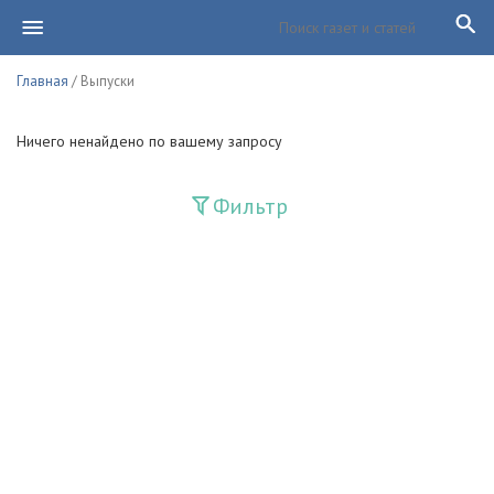
Главная
/ Выпуски
Ничего ненайдено по вашему запросу
Фильтр
Издания
Guliston
Huquq
Huquq va Burch
Ishonch - Доверие
Jadid
Jahon adabiyoti
Mahalla