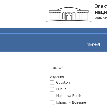
Элек
наци
Официал
ГЛАВНАЯ
Фильтр
Издания
Guliston
Huquq
Huquq va Burch
Ishonch - Доверие