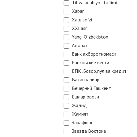
Til va adabiyot ta`limi
Xabar
Xalq so`zi
XXI asr
Yangi O`zbekiston
Адолат
Банк ахборотномаси
Банковские вести
БПК .Бозор,пул ва кредит
Ватанпарвар
Вечерний Ташкент
Ёшлар овози
Жадид
Жамият
Зарафшон
Звезда Востока