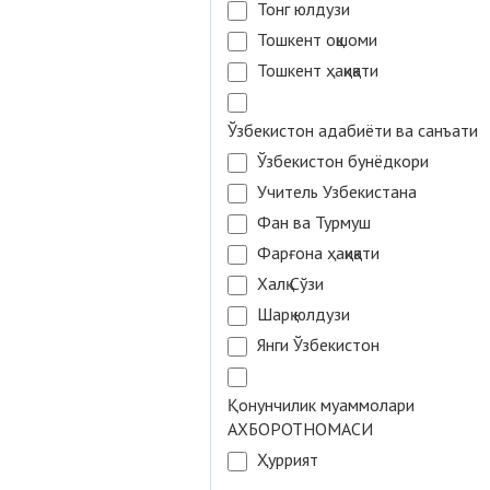
Тонг юлдузи
Тошкент оқшоми
Тошкент ҳақиқати
Ўзбекистон адабиёти ва санъати
Ўзбекистон бунёдкори
Учитель Узбекистана
Фан ва Турмуш
Фарғона ҳақиқати
Халқ Сўзи
Шарқ юлдузи
Янги Ўзбекистон
Қонунчилик муаммолари
АХБОРОТНОМАСИ
Ҳуррият