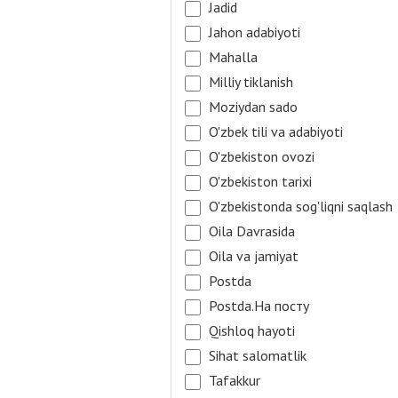
Jadid
Jahon adabiyoti
Mahalla
Milliy tiklanish
Moziydan sado
O'zbek tili va adabiyoti
O'zbekiston ovozi
O'zbekiston tarixi
O'zbekistonda sog'liqni saqlash
Oila Davrasida
Oila va jamiyat
Postda
Postda.На посту
Qishloq hayoti
Sihat salomatlik
Tafakkur