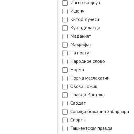
Инсон ва қонун
Ишонч
Китоб дунёси
Куч-адолатда
Маданият
Маърифат
На посту
Народное слово
Норма
Норма маслаҳатчи
Овози Тожик
Правда Востока
Саодат
Солиқ ва божхона хабарлари
Спорт+
Ташкентская правда