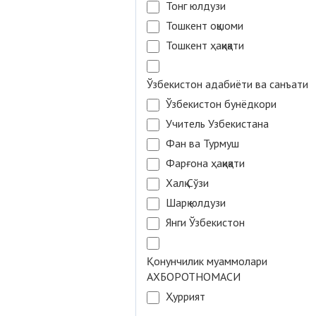
Тонг юлдузи
Тошкент оқшоми
Тошкент ҳақиқати
Ўзбекистон адабиёти ва санъати
Ўзбекистон бунёдкори
Учитель Узбекистана
Фан ва Турмуш
Фарғона ҳақиқати
Халқ Сўзи
Шарқ юлдузи
Янги Ўзбекистон
Қонунчилик муаммолари
АХБОРОТНОМАСИ
Ҳуррият