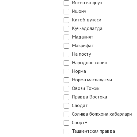
Инсон ва қонун
Ишонч
Китоб дунёси
Куч-адолатда
Маданият
Маърифат
На посту
Народное слово
Норма
Норма маслаҳатчи
Овози Тожик
Правда Востока
Саодат
Солиқ ва божхона хабарлари
Спорт+
Ташкентская правда