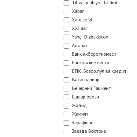
Til va adabiyot ta`limi
Xabar
Xalq so`zi
XXI asr
Yangi O`zbekiston
Адолат
Банк ахборотномаси
Банковские вести
БПК .Бозор,пул ва кредит
Ватанпарвар
Вечерний Ташкент
Ёшлар овози
Жадид
Жамият
Зарафшон
Звезда Востока