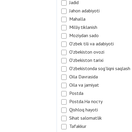
Jadid
Jahon adabiyoti
Mahalla
Milliy tiklanish
Moziydan sado
O'zbek tili va adabiyoti
O'zbekiston ovozi
O'zbekiston tarixi
O'zbekistonda sog'liqni saqlash
Oila Davrasida
Oila va jamiyat
Postda
Postda.На посту
Qishloq hayoti
Sihat salomatlik
Tafakkur