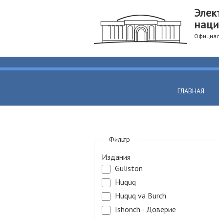
Элек
наци
Официал
ГЛАВНАЯ
Фильтр
Издания
Guliston
Huquq
Huquq va Burch
Ishonch - Доверие