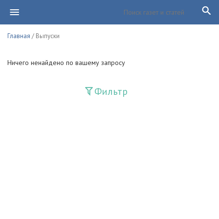
Главная
/ Выпуски
Ничего ненайдено по вашему запросу
Фильтр
Издания
Guliston
Huquq
Huquq va Burch
Ishonch - Доверие
Jadid
Jahon adabiyoti
Mahalla