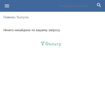
Главная
/ Выпуски
Ничего ненайдено по вашему запросу
Фильтр
Издания
Guliston
Huquq
Huquq va Burch
Ishonch - Доверие
Jadid
Jahon adabiyoti
Mahalla