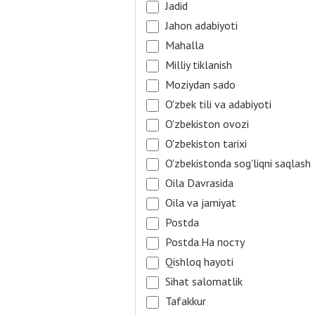
Jadid
Jahon adabiyoti
Mahalla
Milliy tiklanish
Moziydan sado
O'zbek tili va adabiyoti
O'zbekiston ovozi
O'zbekiston tarixi
O'zbekistonda sog'liqni saqlash
Oila Davrasida
Oila va jamiyat
Postda
Postda.На посту
Qishloq hayoti
Sihat salomatlik
Tafakkur