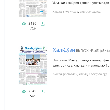
Умумхалқ хайрия ҳашари ўтказилади
,
,
ҳашар
сунь лицзе
улуғ мақсадлар
2386
718
Халқ Сўзи
ВЫПУСК №163 (6346)
Описание:
Мазкур сондан ёшлар фест
электрон суд ҳақидаги мақолалар ўри
,
,
ёшлар фестивали
ҳашар
электрон суд
2549
541