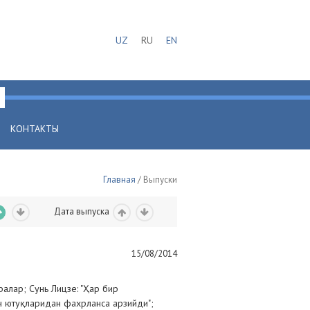
UZ
RU
EN
КОНТАКТЫ
Главная
/ Выпуски
Дата выпуска
15/08/2014
алар; Сунь Лицзе: "Ҳар бир
ан ютуқларидан фахрланса арзийди";