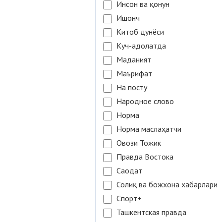
Инсон ва қонун
Ишонч
Китоб дунёси
Куч-адолатда
Маданият
Маърифат
На посту
Народное слово
Норма
Норма маслаҳатчи
Овози Тожик
Правда Востока
Саодат
Солиқ ва божхона хабарлари
Спорт+
Ташкентская правда