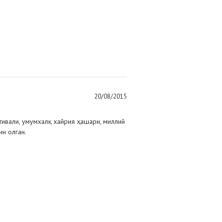
20/08/2015
ивали, умумхалқ хайрия ҳашари, миллий
н олган.