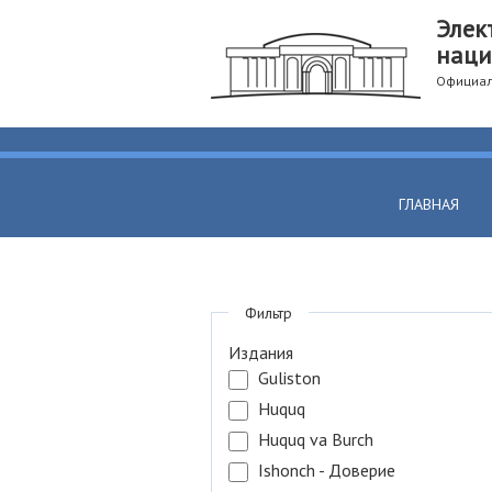
Элек
наци
Официал
ГЛАВНАЯ
Фильтр
Издания
Guliston
Huquq
Huquq va Burch
Ishonch - Доверие