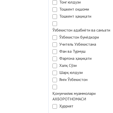
Тонг юлдузи
Тошкент оқшоми
Тошкент ҳақиқати
Ўзбекистон адабиёти ва санъати
Ўзбекистон бунёдкори
Учитель Узбекистана
Фан ва Турмуш
Фарғона ҳақиқати
Халқ Сўзи
Шарқ юлдузи
Янги Ўзбекистон
Қонунчилик муаммолари
АХБОРОТНОМАСИ
Ҳуррият