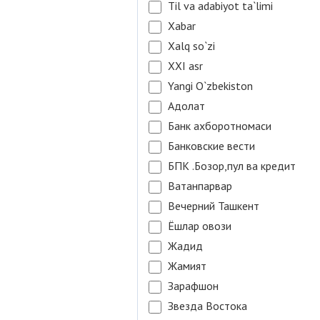
Til va adabiyot ta`limi
Xabar
Xalq so`zi
XXI asr
Yangi O`zbekiston
Адолат
Банк ахборотномаси
Банковские вести
БПК .Бозор,пул ва кредит
Ватанпарвар
Вечерний Ташкент
Ёшлар овози
Жадид
Жамият
Зарафшон
Звезда Востока