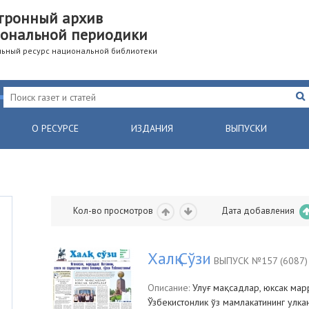
тронный архив
ональной периодики
ьный ресурс национальной библиотеки
О РЕСУРСЕ
ИЗДАНИЯ
ВЫПУСКИ
Кол-во просмотров
Дата добавления
Халқ Сўзи
ВЫПУСК №157 (6087)
Описание:
Улуғ мақсадлар, юксак марр
Ўзбекистонлик ўз мамлакатининг улк