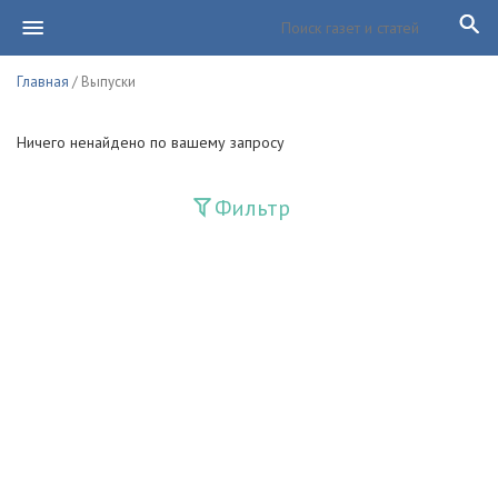
Главная
/ Выпуски
Ничего ненайдено по вашему запросу
Фильтр
Издания
Guliston
Huquq
Huquq va Burch
Ishonch - Доверие
Jadid
Jahon adabiyoti
Mahalla