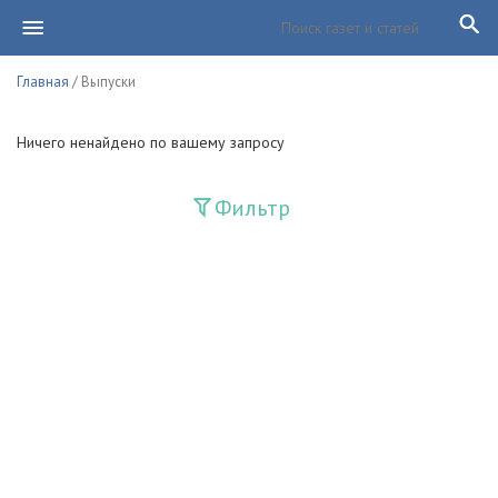
Главная
/ Выпуски
Ничего ненайдено по вашему запросу
Фильтр
Издания
Guliston
Huquq
Huquq va Burch
Ishonch - Доверие
Jadid
Jahon adabiyoti
Mahalla