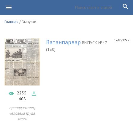
Главная
/ Выпуски
17/03/1993
Ватанпарвар
ВЫПУСК №47
(180)
2235
408
,
преподаватель
,
человека труда
итоги