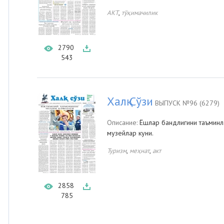
,
АКТ
тўқимачилик
2790
543
Халқ Сўзи
ВЫПУСК №96 (6279)
Описание:
Ёшлар бандлигини таъминла
музейлар куни.
,
,
Туризм
меҳнат
акт
2858
785