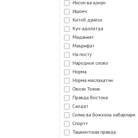
Инсон ва қонун
Ишонч
Китоб дунёси
Куч-адолатда
Маданият
Маърифат
На посту
Народное слово
Норма
Норма маслаҳатчи
Овози Тожик
Правда Востока
Саодат
Солиқ ва божхона хабарлари
Спорт+
Ташкентская правда