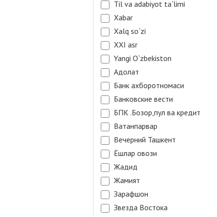
Til va adabiyot ta`limi
Xabar
Xalq so`zi
XXI asr
Yangi O`zbekiston
Адолат
Банк ахборотномаси
Банковские вести
БПК .Бозор,пул ва кредит
Ватанпарвар
Вечерний Ташкент
Ёшлар овози
Жадид
Жамият
Зарафшон
Звезда Востока