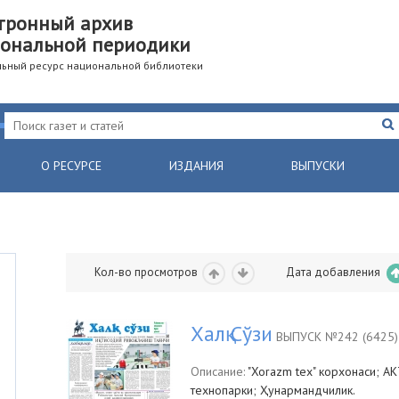
тронный архив
ональной периодики
ьный ресурс национальной библиотеки
О РЕСУРСЕ
ИЗДАНИЯ
ВЫПУСКИ
Кол-во просмотров
Дата добавления
Халқ Сўзи
ВЫПУСК №242 (6425)
Описание:
"Xorazm tex" корхонаси; А
технопарки; Ҳунармандчилик.