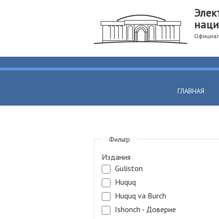
Элек
наци
Официал
ГЛАВНАЯ
Фильтр
Издания
Guliston
Huquq
Huquq va Burch
Ishonch - Доверие