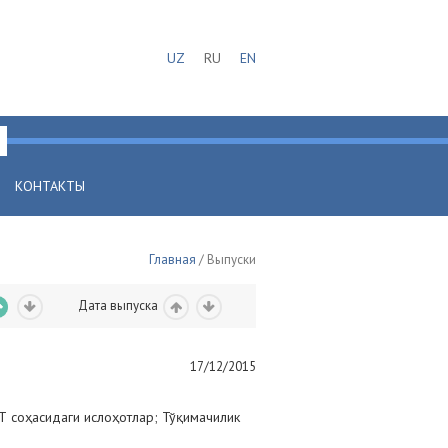
UZ
RU
EN
КОНТАКТЫ
Главная
/ Выпуски
Дата выпуска
17/12/2015
КТ соҳасидаги ислоҳотлар; Тўқимачилик