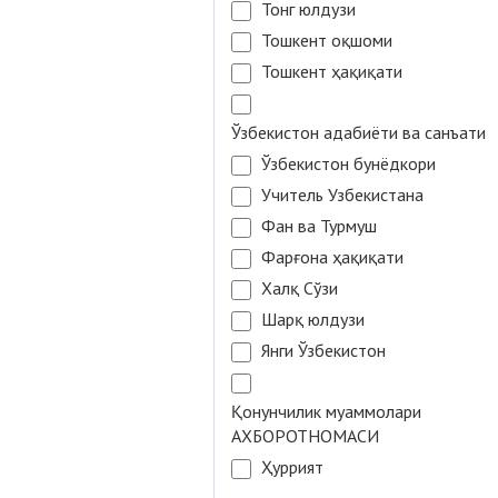
Тонг юлдузи
Тошкент оқшоми
Тошкент ҳақиқати
Ўзбекистон адабиёти ва санъати
Ўзбекистон бунёдкори
Учитель Узбекистана
Фан ва Турмуш
Фарғона ҳақиқати
Халқ Сўзи
Шарқ юлдузи
Янги Ўзбекистон
Қонунчилик муаммолари
АХБОРОТНОМАСИ
Ҳуррият