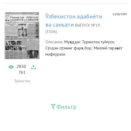
12/05/1995
Ўзбекистон адабиёти
ва санъати
ВЫПУСК №19
(3306)
Описание:
Муқаддас Туркистон туйғуси;
Сўздан сўзнинг фарқи бор; Миллий тараққиёт
мафкураси
2850
761
Туркистон
Фильтр
Издания
Guliston