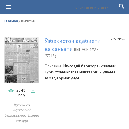
Главная
/ Выпуски
07/07/1995
Ўзбекистон адабиёти
ва санъати
ВЫПУСК №27
(3313)
Описание:
Иқтисодий барқарорлик таянчи;
Туркистоннинг тоза мавжлари; У ўланни
ёзмади эрмак учун
2348
509
,
Туркистон
иқтисодий
,
барқарорлик
ўланни
ёзмади