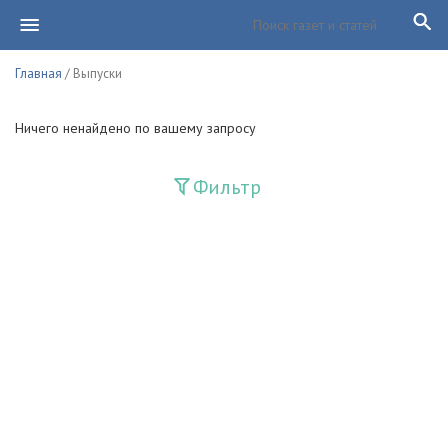
Главная
/ Выпуски
Ничего ненайдено по вашему запросу
Фильтр
Издания
Guliston
Huquq
Huquq va Burch
Ishonch - Доверие
Jadid
Jahon adabiyoti
Mahalla