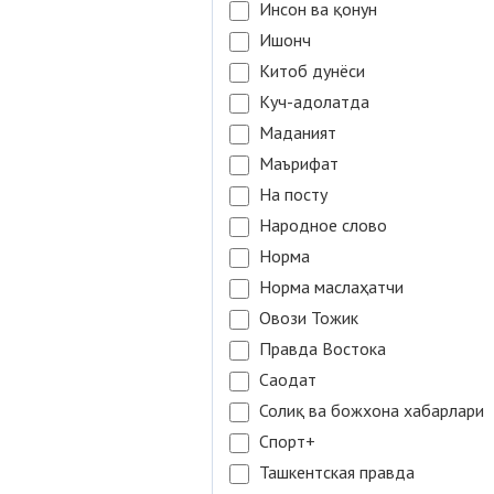
Инсон ва қонун
Ишонч
Китоб дунёси
Куч-адолатда
Маданият
Маърифат
На посту
Народное слово
Норма
Норма маслаҳатчи
Овози Тожик
Правда Востока
Саодат
Солиқ ва божхона хабарлари
Спорт+
Ташкентская правда