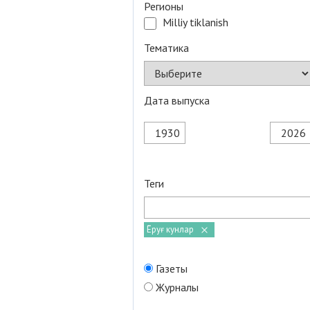
Регионы
Milliy tiklanish
Тематика
Дата выпуска
Теги
Ёруғ кунлар
Газеты
Журналы