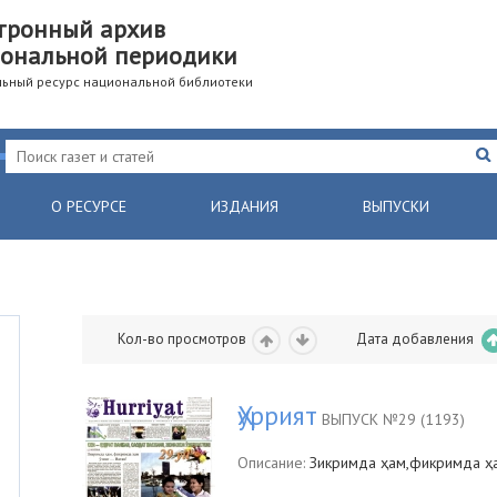
тронный архив
ональной периодики
ьный ресурс национальной библиотеки
О РЕСУРСЕ
ИЗДАНИЯ
ВЫПУСКИ
Кол-во просмотров
Дата добавления
Ҳуррият
ВЫПУСК №29 (1193)
Описание:
Зикримда ҳам,фикримда ҳам