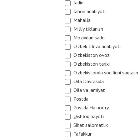
Jadid
Jahon adabiyoti
Mahalla
Milliy tiklanish
Moziydan sado
O'zbek tili va adabiyoti
O'zbekiston ovozi
O'zbekiston tarixi
O'zbekistonda sog'liqni saqlash
Oila Davrasida
Oila va jamiyat
Postda
Postda.На посту
Qishloq hayoti
Sihat salomatlik
Tafakkur