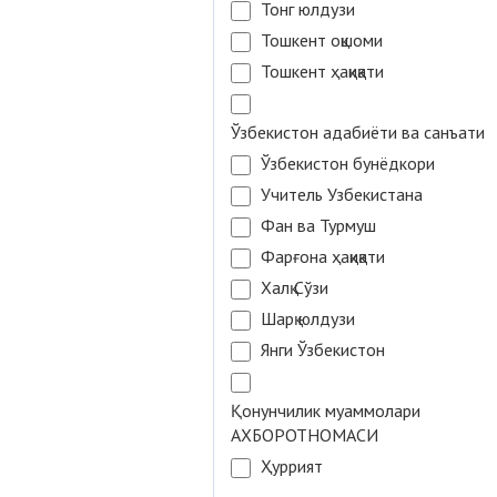
Тонг юлдузи
Тошкент оқшоми
Тошкент ҳақиқати
Ўзбекистон адабиёти ва санъати
Ўзбекистон бунёдкори
Учитель Узбекистана
Фан ва Турмуш
Фарғона ҳақиқати
Халқ Сўзи
Шарқ юлдузи
Янги Ўзбекистон
Қонунчилик муаммолари
АХБОРОТНОМАСИ
Ҳуррият