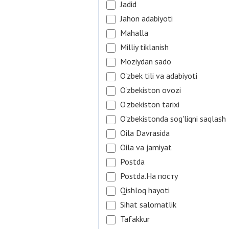
Jadid
Jahon adabiyoti
Mahalla
Milliy tiklanish
Moziydan sado
O'zbek tili va adabiyoti
O'zbekiston ovozi
O'zbekiston tarixi
O'zbekistonda sog'liqni saqlash
Oila Davrasida
Oila va jamiyat
Postda
Postda.На посту
Qishloq hayoti
Sihat salomatlik
Tafakkur