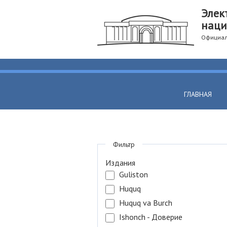
Элек
наци
Официал
ГЛАВНАЯ
Фильтр
Издания
Guliston
Huquq
Huquq va Burch
Ishonch - Доверие