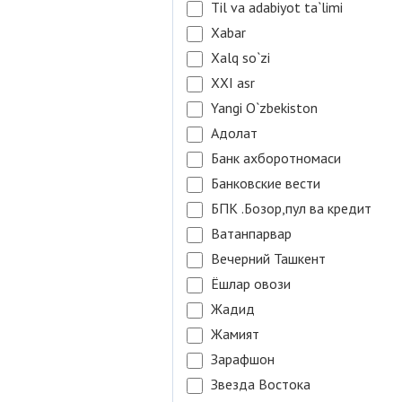
Til va adabiyot ta`limi
Xabar
Xalq so`zi
XXI asr
Yangi O`zbekiston
Адолат
Банк ахборотномаси
Банковские вести
БПК .Бозор,пул ва кредит
Ватанпарвар
Вечерний Ташкент
Ёшлар овози
Жадид
Жамият
Зарафшон
Звезда Востока