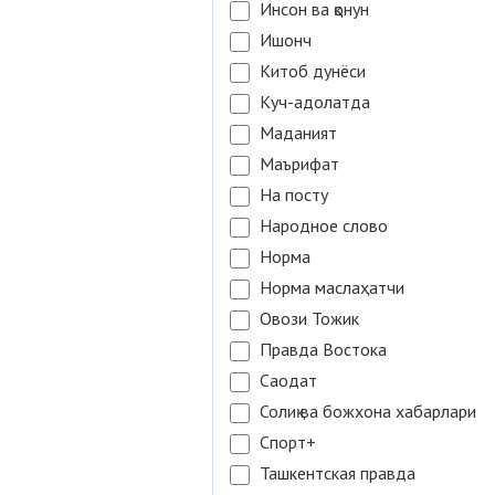
Инсон ва қонун
Ишонч
Китоб дунёси
Куч-адолатда
Маданият
Маърифат
На посту
Народное слово
Норма
Норма маслаҳатчи
Овози Тожик
Правда Востока
Саодат
Солиқ ва божхона хабарлари
Спорт+
Ташкентская правда