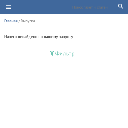
Главная
/ Выпуски
Ничего ненайдено по вашему запросу
Фильтр
Издания
Guliston
Huquq
Huquq va Burch
Ishonch - Доверие
Jadid
Jahon adabiyoti
Mahalla