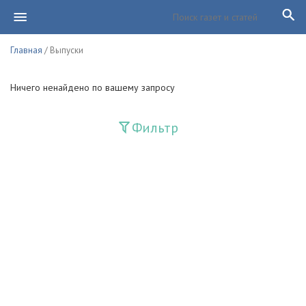
Главная
/ Выпуски
Ничего ненайдено по вашему запросу
Фильтр
Издания
Guliston
Huquq
Huquq va Burch
Ishonch - Доверие
Jadid
Jahon adabiyoti
Mahalla