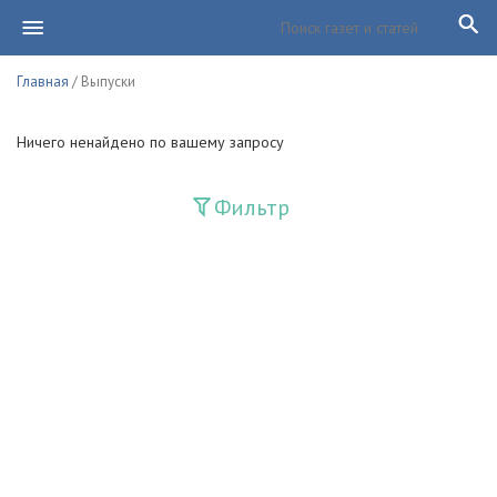
Главная
/ Выпуски
Ничего ненайдено по вашему запросу
Фильтр
Издания
Guliston
Huquq
Huquq va Burch
Ishonch - Доверие
Jadid
Jahon adabiyoti
Mahalla