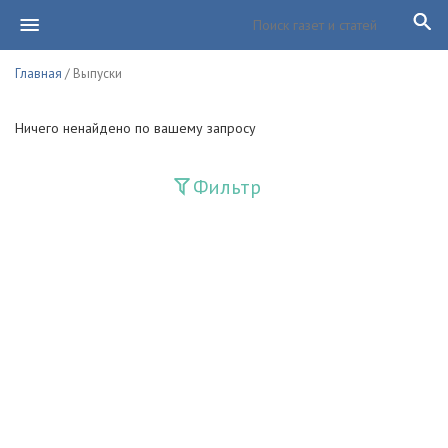
Главная
/ Выпуски
Ничего ненайдено по вашему запросу
Фильтр
Издания
Guliston
Huquq
Huquq va Burch
Ishonch - Доверие
Jadid
Jahon adabiyoti
Mahalla