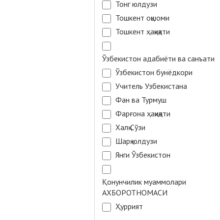
Тонг юлдузи
Тошкент оқшоми
Тошкент ҳақиқати
Ўзбекистон адабиёти ва санъати
Ўзбекистон бунёдкори
Учитель Узбекистана
Фан ва Турмуш
Фарғона ҳақиқати
Халқ Сўзи
Шарқ юлдузи
Янги Ўзбекистон
Қонунчилик муаммолари
АХБОРОТНОМАСИ
Ҳуррият