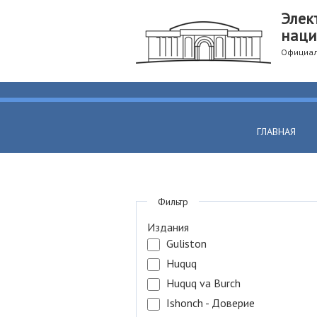
Элек
наци
Официал
ГЛАВНАЯ
Фильтр
Издания
Guliston
Huquq
Huquq va Burch
Ishonch - Доверие