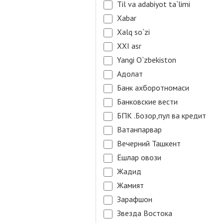
Til va adabiyot ta`limi
Xabar
Xalq so`zi
XXI asr
Yangi O`zbekiston
Адолат
Банк ахборотномаси
Банковские вести
БПК .Бозор,пул ва кредит
Ватанпарвар
Вечерний Ташкент
Ёшлар овози
Жадид
Жамият
Зарафшон
Звезда Востока