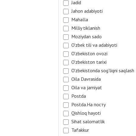
Jadid
Jahon adabiyoti
Mahalla
Milliy tiklanish
Moziydan sado
O'zbek tili va adabiyoti
O'zbekiston ovozi
O'zbekiston tarixi
O'zbekistonda sog'liqni saqlash
Oila Davrasida
Oila va jamiyat
Postda
Postda.На посту
Qishloq hayoti
Sihat salomatlik
Tafakkur