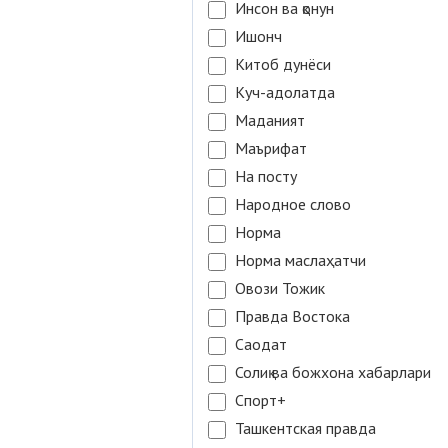
Инсон ва қонун
Ишонч
Китоб дунёси
Куч-адолатда
Маданият
Маърифат
На посту
Народное слово
Норма
Норма маслаҳатчи
Овози Тожик
Правда Востока
Саодат
Солиқ ва божхона хабарлари
Спорт+
Ташкентская правда