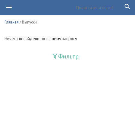
Главная
/ Выпуски
Ничего ненайдено по вашему запросу
Фильтр
Издания
Guliston
Huquq
Huquq va Burch
Ishonch - Доверие
Jadid
Jahon adabiyoti
Mahalla