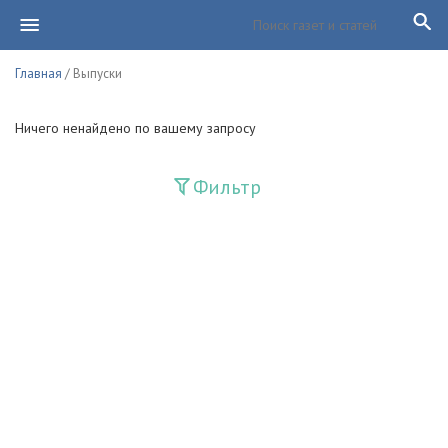
Главная
/ Выпуски
Ничего ненайдено по вашему запросу
Фильтр
Издания
Guliston
Huquq
Huquq va Burch
Ishonch - Доверие
Jadid
Jahon adabiyoti
Mahalla