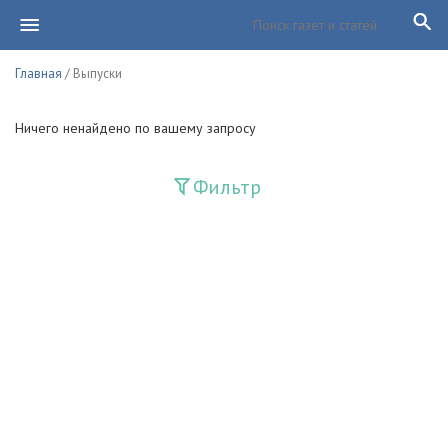
Главная
/ Выпуски
Ничего ненайдено по вашему запросу
Фильтр
Издания
Guliston
Huquq
Huquq va Burch
Ishonch - Доверие
Jadid
Jahon adabiyoti
Mahalla