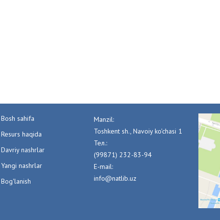
Bosh sahifa
Manzil:
Toshkent sh., Navoiy ko'chasi 1
Resurs haqida
Тел.:
Davriy nashrlar
(99871) 232-83-94
Yangi nashrlar
E-mail:
info@natlib.uz
Bog'lanish