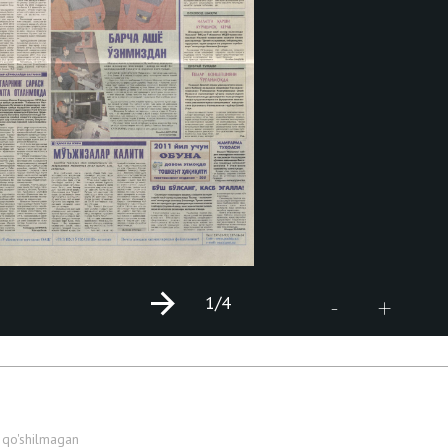
1
/4
+
-
 qo'shilmagan