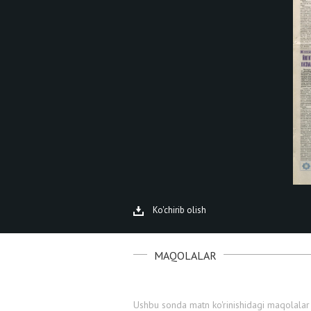
Ko'chirib olish
MAQOLALAR
Ushbu sonda matn ko'rinishidagi maqolalar