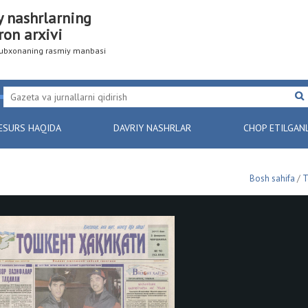
y nashrlarning
ron arxivi
utubxonaning rasmiy manbasi
ESURS HAQIDA
DAVRIY NASHRLAR
CHOP ETILGAN
Bosh sahifa
/
Т