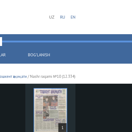
UZ
RU
EN
LAR
BOG'LANISH
ошкент ҳақиқати
/ Nashr raqami №10 (12.334)
1