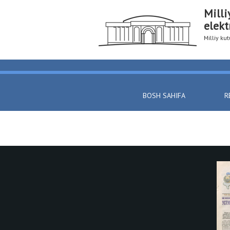
Milli
elekt
Milliy k
BOSH SAHIFA
R