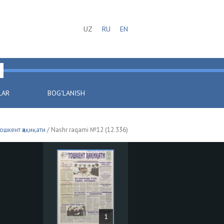
UZ
RU
EN
LAR
BOG'LANISH
ошкент ҳақиқати
/ Nashr raqami №12 (12.336)
1