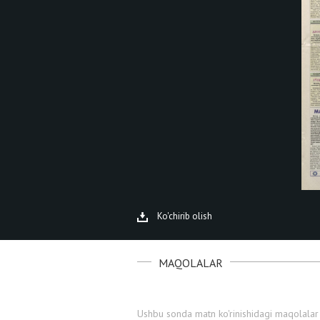
Ko'chirib olish
MAQOLALAR
Ushbu sonda matn ko'rinishidagi maqolalar