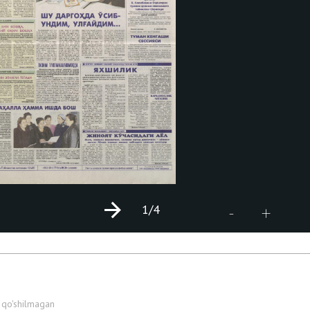
1
/4
+
-
 qo'shilmagan