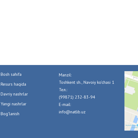
Bosh sahifa
Manzil:
Toshkent sh., Navoiy ko'chasi 1
Resurs haqida
Тел.:
Davriy nashrlar
(99871) 232-83-94
Yangi nashrlar
E-mail:
info@natlib.uz
Bog'lanish