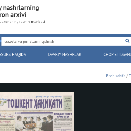
y nashrlarning
ron arxivi
utubxonaning rasmiy manbasi
ESURS HAQIDA
DAVRIY NASHRLAR
CHOP ETILGAN
Bosh sahifa
/
Т