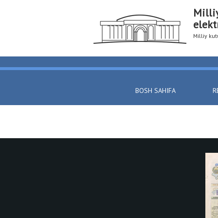
Milli
elekt
Milliy k
BOSH SAHIFA
R