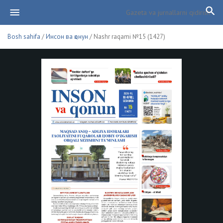
Bosh sahifa
/
Инсон ва қонун
/ Nashr raqami №15 (1427)