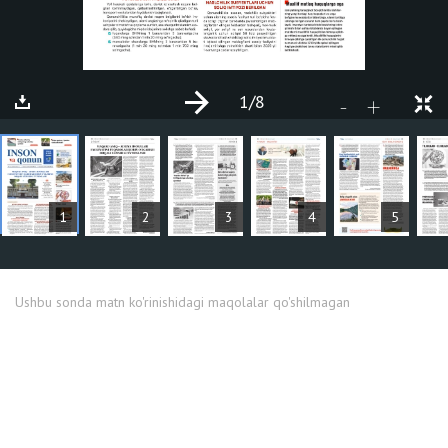
1
/8
+
-
MAQOLALAR
1
2
3
4
5
Ushbu sonda matn ko'rinishidagi maqolalar qo'shilmagan