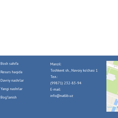
Bosh sahifa
Manzil:
Toshkent sh., Navoiy ko'chasi 1
Resurs haqida
Тел.:
Davriy nashrlar
(99871) 232-83-94
Yangi nashrlar
E-mail:
info@natlib.uz
Bog'lanish