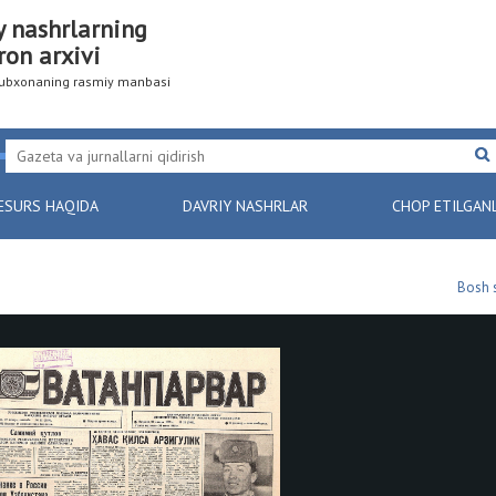
y nashrlarning
ron arxivi
utubxonaning rasmiy manbasi
ESURS HAQIDA
DAVRIY NASHRLAR
CHOP ETILGAN
Bosh 