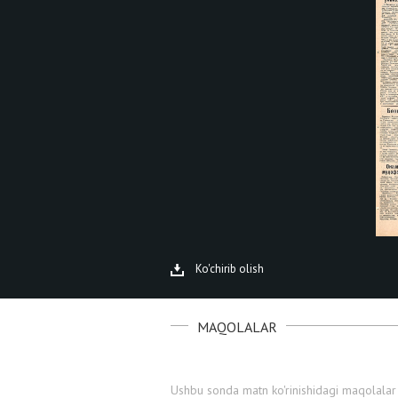
Ko'chirib olish
MAQOLALAR
Ushbu sonda matn ko'rinishidagi maqolalar