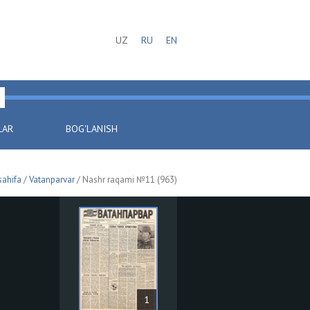
UZ
RU
EN
LAR
BOG'LANISH
sahifa
/
Vatanparvar
/ Nashr raqami №11 (963)
1