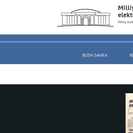
Milli
elekt
Milliy k
BOSH SAHIFA
R