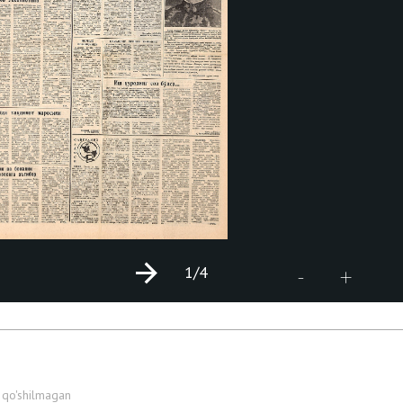
1
/4
+
-
 qo'shilmagan