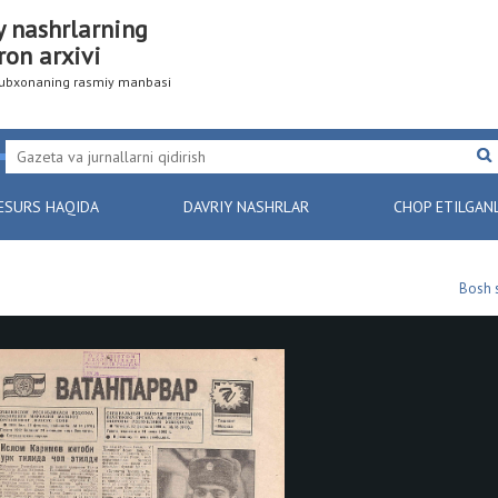
y nashrlarning
ron arxivi
utubxonaning rasmiy manbasi
ESURS HAQIDA
DAVRIY NASHRLAR
CHOP ETILGAN
Bosh 