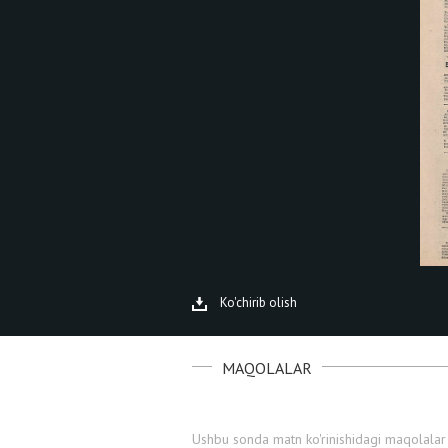
Ko'chirib olish
MAQOLALAR
Ushbu sonda matn ko'rinishidagi maqolalar