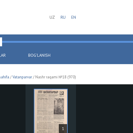
UZ
RU
EN
LAR
BOG'LANISH
sahifa
/
Vatanparvar
/ Nashr raqami №18 (970)
1