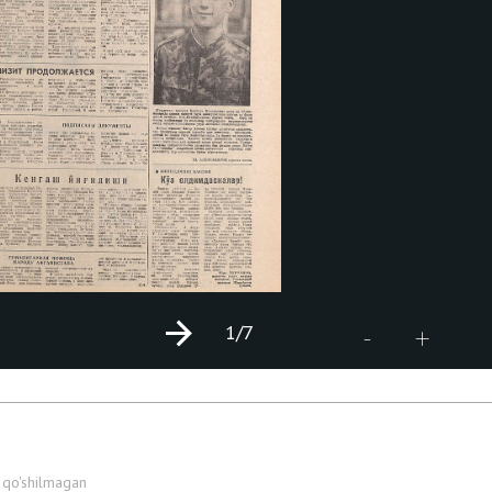
1
/7
+
-
 qo'shilmagan