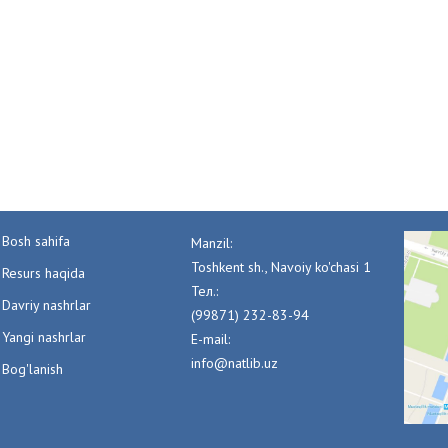
Bosh sahifa
Manzil:
Toshkent sh., Navoiy ko'chasi 1
Resurs haqida
Тел.:
Davriy nashrlar
(99871) 232-83-94
Yangi nashrlar
E-mail:
info@natlib.uz
Bog'lanish