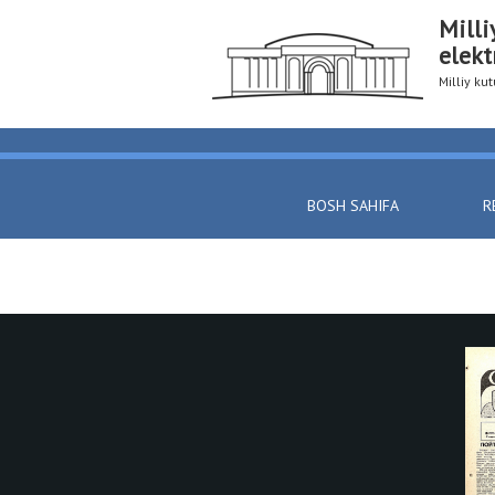
Milli
elekt
Milliy k
BOSH SAHIFA
R