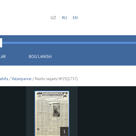
UZ
RU
EN
LAR
BOG'LANISH
ahifa
/
Vatanparvar
/ Nashr raqami №25(1757)
1