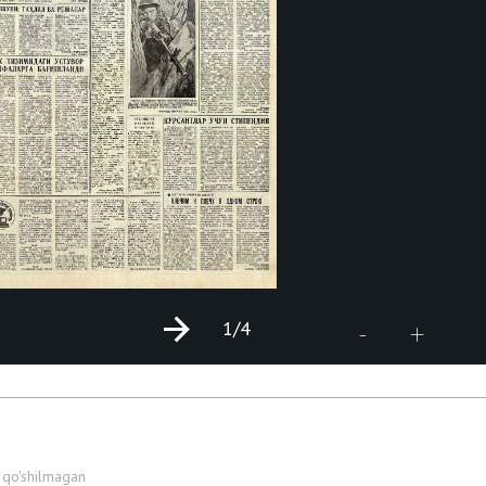
1
/4
+
-
 qo'shilmagan