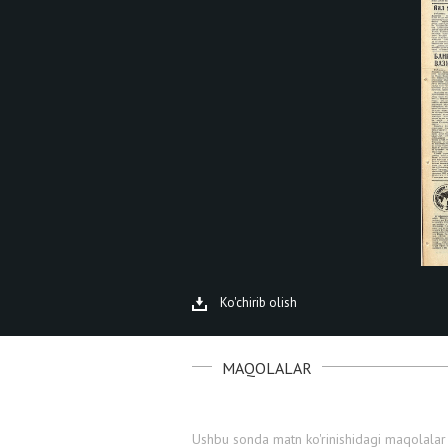
Ko'chirib olish
MAQOLALAR
Ushbu sonda matn ko'rinishidagi maqolalar