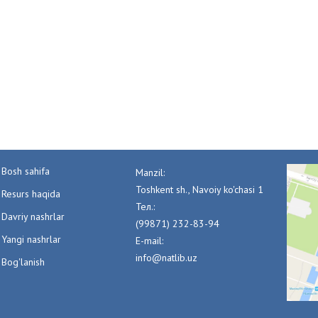
Bosh sahifa
Manzil:
Toshkent sh., Navoiy ko'chasi 1
Resurs haqida
Тел.:
Davriy nashrlar
(99871) 232-83-94
Yangi nashrlar
E-mail:
info@natlib.uz
Bog'lanish