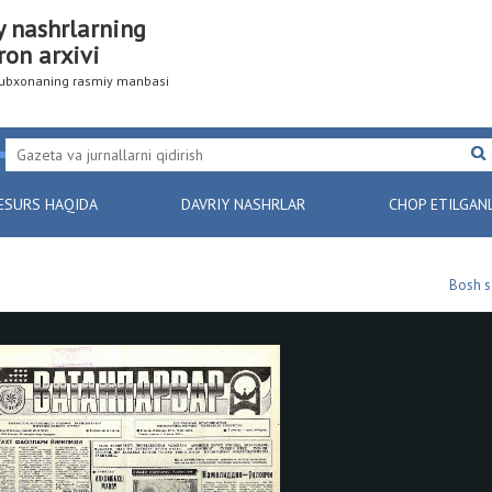
y nashrlarning
ron arxivi
utubxonaning rasmiy manbasi
ESURS HAQIDA
DAVRIY NASHRLAR
CHOP ETILGAN
Bosh s